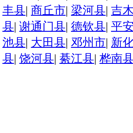
丰县
|
商丘市
|
梁河县
|
吉
县
|
谢通门县
|
德钦县
|
平
池县
|
大田县
|
邓州市
|
新
县
|
饶河县
|
綦江县
|
桦南