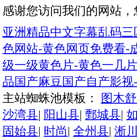
感谢您访问我们的网站，
亚洲精品中文字幕乱码三区
色网站-黄色网页免费看-
级一级黄色片-黄色一几片
品国产麻豆国产自产影视
主站蜘蛛池模板：
图木舒
沙湾县
|
阳山县
|
鄄城县
|
固始县
|
时尚
|
全州县
|
淅